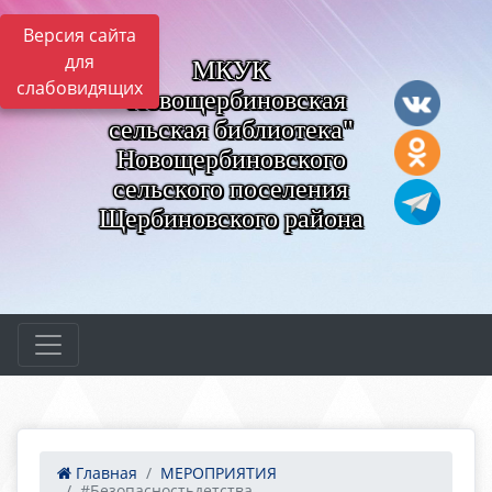
Версия сайта
для
МКУК
слабовидящих
"Новощербиновская
сельская библиотека"
Новощербиновского
сельского поселения
Щербиновского района
Главная
МЕРОПРИЯТИЯ
#Безопасностьдетства