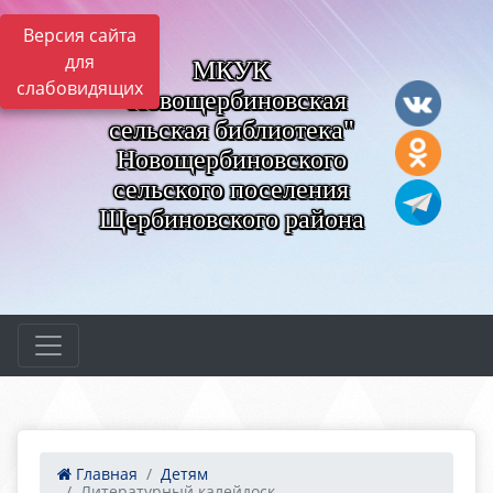
Версия сайта
для
МКУК
слабовидящих
"Новощербиновская
сельская библиотека"
Новощербиновского
сельского поселения
Щербиновского района
Главная
Детям
Литературный калейдоск...