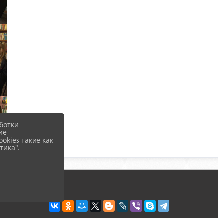
ботки
ие
okies такие как
тика".