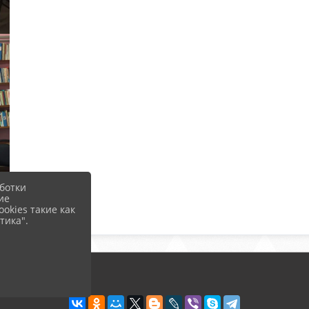
ботки
ие
okies такие как
тика".