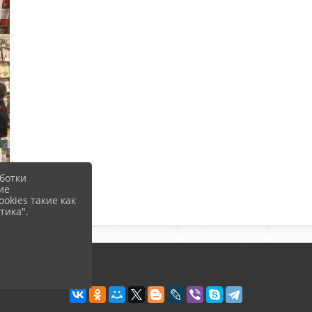
ботки
ие
okies такие как
тика".