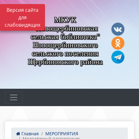
Версия сайта
для
МКУК
слабовидящих
"Новощербиновская
сельская библиотека"
Новощербиновского
сельского поселения
Щербиновского района
Главная
МЕРОПРИЯТИЯ
Молодёжный патриотичес...