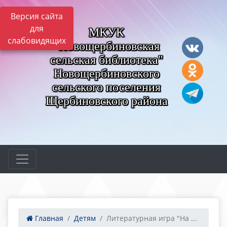
Версия сайта
для
МКУК
слабовидящих
"Новощербиновская
сельская библиотека"
Новощербиновского
сельского поселения
Щербиновского района
Главная
Детям
Литературная игра "На ...