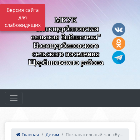
Версия сайта
для
МКУК
слабовидящих
"Новощербиновская
сельская библиотека"
Новощербиновского
сельского поселения
Щербиновского района
Главная
Детям
Познавательный час «Бу...