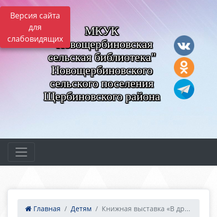
Версия сайта
для
МКУК
слабовидящих
"Новощербиновская
сельская библиотека"
Новощербиновского
сельского поселения
Щербиновского района
Главная
Детям
Книжная выставка «В др...