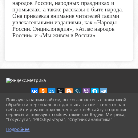
народов России, народных праздниках и
промыслах, а также рассказы о быте народа.
Она привлекла внимание читателей такими
увлекательными изданиями, как «Народы
России. Энциклопедия», «Атлас народов
России» и «Мы живем в России».
Пользуясь нашим сайтом, вы соглашаетесь с политикой
обработки персональных данных а также с тем что наш
веб-сайт и другие подключенные к веб-сайту сторонние
2026 г. novosb.sherbok.ru
сервисы используют cookies такие как Яндекс Метрика,
Вход
"Госуслуги", "PRO.Культура", "Спутник аналитика".
Карта сайта
^
Политика обработки персональных данных
Подробнее