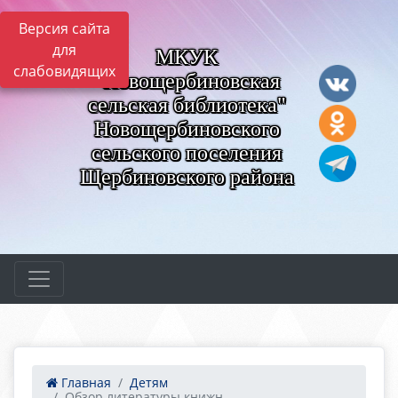
Версия сайта
для
МКУК
слабовидящих
"Новощербиновская
сельская библиотека"
Новощербиновского
сельского поселения
Щербиновского района
Главная
Детям
Обзор литературы книжн...