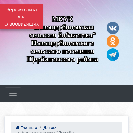
Версия сайта
для
МКУК
слабовидящих
"Новощербиновская
сельская библиотека"
Новощербиновского
сельского поселения
Щербиновского района
Главная
Детям
Час милосердия "Дружбо...