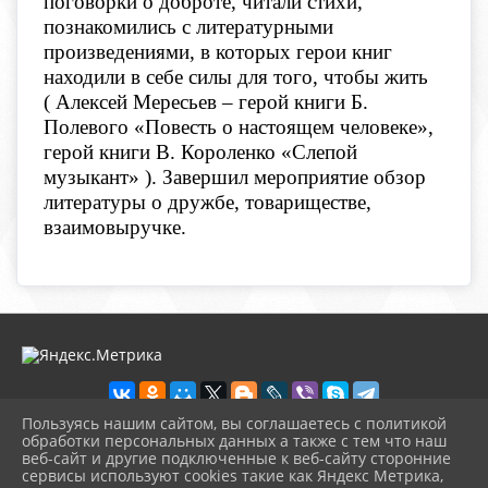
поговорки о доброте, читали стихи,
познакомились с литературными
произведениями, в которых герои книг
находили в себе силы для того, чтобы жить
( Алексей Мересьев – герой книги Б.
Полевого «Повесть о настоящем человеке»,
герой книги В. Короленко «Слепой
музыкант» ). Завершил мероприятие обзор
литературы о дружбе, товариществе,
взаимовыручке.
Пользуясь нашим сайтом, вы соглашаетесь с политикой
обработки персональных данных а также с тем что наш
веб-сайт и другие подключенные к веб-сайту сторонние
2026 г. novosb.sherbok.ru
сервисы используют cookies такие как Яндекс Метрика,
Вход