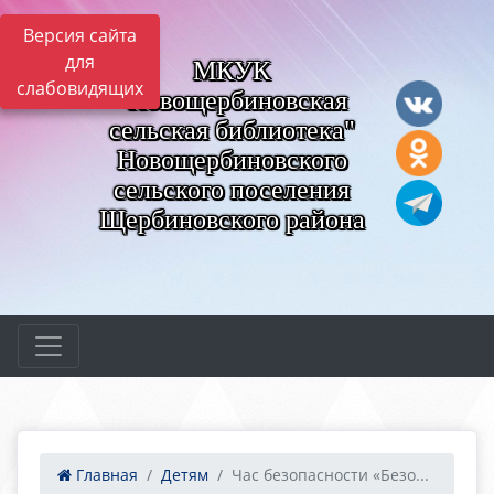
Версия сайта
для
МКУК
слабовидящих
"Новощербиновская
сельская библиотека"
Новощербиновского
сельского поселения
Щербиновского района
Главная
Детям
Час безопасности «Безо...