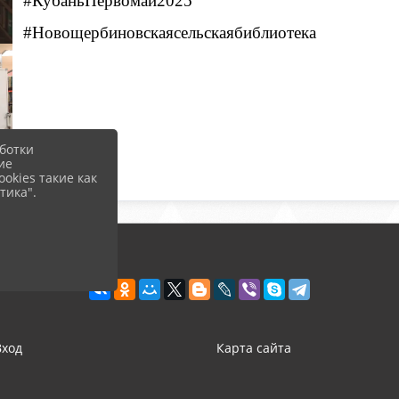
#
КубаньПервомай2025
#
Новощербиновскаясельскаябиблиотека
ботки
ие
okies такие как
тика".
Вход
Карта сайта