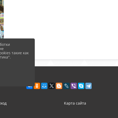
ботки
ие
okies такие как
тика".
Вход
Карта сайта