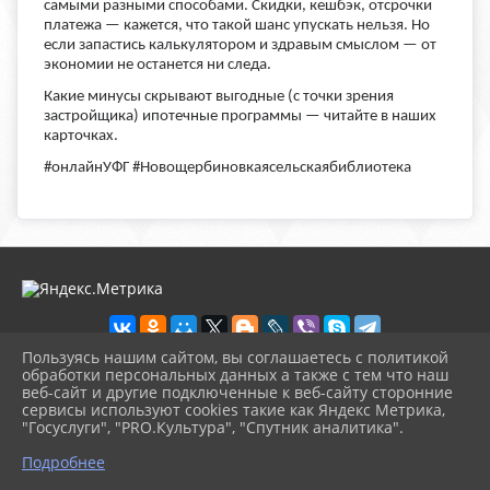
самыми разными способами. Скидки, кешбэк, отсрочки
платежа — кажется, что такой шанс упускать нельзя. Но
если запастись калькулятором и здравым смыслом — от
экономии не останется ни следа.
Какие минусы скрывают выгодные (с точки зрения
застройщика) ипотечные программы — читайте в наших
карточках.
#онлайнУФГ #Новощербиновкаясельскаябиблиотека
Пользуясь нашим сайтом, вы соглашаетесь с политикой
обработки персональных данных а также с тем что наш
веб-сайт и другие подключенные к веб-сайту сторонние
2026 г. novosb.sherbok.ru
сервисы используют cookies такие как Яндекс Метрика,
Вход
"Госуслуги", "PRO.Культура", "Спутник аналитика".
Карта сайта
^
Политика обработки персональных данных
Подробнее