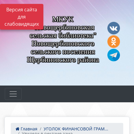
Версия сайта
для
МКУК
слабовидящих
"Новощербиновская
сельская библиотека"
Новощербиновского
сельского поселения
Щербиновского района
Главная
УГОЛОК ФИНАНСОВОЙ ГРАМ...
Увидели в рекламе зама...