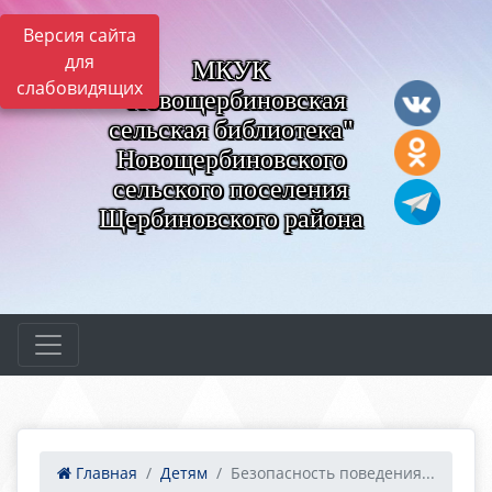
Версия сайта
для
МКУК
слабовидящих
"Новощербиновская
сельская библиотека"
Новощербиновского
сельского поселения
Щербиновского района
Главная
Детям
Безопасность поведения...