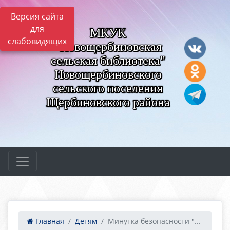
Версия сайта
для
МКУК
слабовидящих
"Новощербиновская
сельская библиотека"
Новощербиновского
сельского поселения
Щербиновского района
Главная
Детям
Минутка безопасности "...