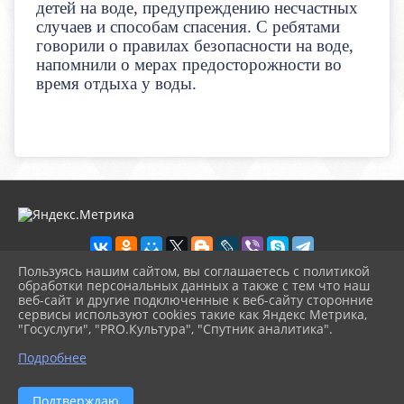
детей на воде, предупреждению несчастных
случаев и способам спасения. С ребятами
говорили о правилах безопасности на воде,
напомнили о мерах предосторожности во
время отдыха у воды.
Пользуясь нашим сайтом, вы соглашаетесь с политикой
обработки персональных данных а также с тем что наш
веб-сайт и другие подключенные к веб-сайту сторонние
2026 г. novosb.sherbok.ru
сервисы используют cookies такие как Яндекс Метрика,
Вход
"Госуслуги", "PRO.Культура", "Спутник аналитика".
Карта сайта
^
Политика обработки персональных данных
Подробнее
Сделано на KubCMS
Разработка и поддержка
Подтверждаю