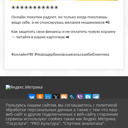
🌟🌟🌟🌟🌟🌟🌟🌟🌟🌟🌟
Онлайн-покупки радуют, но только когда покупаешь
вещи себе, а не спонсируешь желания мошенников 📲
Как защитить свои финансы и не оплатить чужую корзину
➡
— читайте в наших карточках
#онлайнУФГ #Новощербиновскаясельскаябиблиотека
Пользуясь нашим сайтом, вы соглашаетесь с политикой
обработки персональных данных а также с тем что наш
веб-сайт и другие подключенные к веб-сайту сторонние
2026 г. novosb.sherbok.ru
сервисы используют cookies такие как Яндекс Метрика,
Вход
"Госуслуги", "PRO.Культура", "Спутник аналитика".
Карта сайта
^