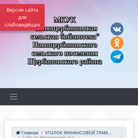
Версия сайта
для
МКУК
слабовидящих
"Новощербиновская
сельская библиотека"
Новощербиновского
сельского поселения
Щербиновского района
Главная
УГОЛОК ФИНАНСОВОЙ ГРАМ...
Гайд по безопасной опл...