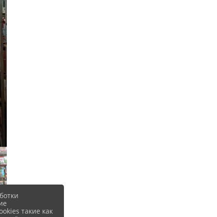
ботки
ие
okies такие как