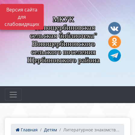
Версия сайта
для
МКУК
слабовидящих
"Новощербиновская
сельская библиотека"
Новощербиновского
сельского поселения
Щербиновского района
Главная
Детям
Литературное знакомств...