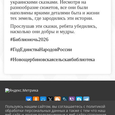
украинскими сказками. Несмотря на
разнообразие сюжетов, все они были
наполнены яркими деталями быта и жизни
тех земель, где зародились эти истории.
Прослушав эти сказки, ребята убедились,
насколько они добры и мудры.
#Библионочь2026
#Год
Е
динства
Н
ародов
Р
оссии
#
Новощербиновскаясельскаябиблиотека
Пользуясь нашим сайтом, вы соглашаетесь с политикой
обработки персональных данных а также с тем что наш
веб-сайт и другие подключенные к веб-сайту сторонние