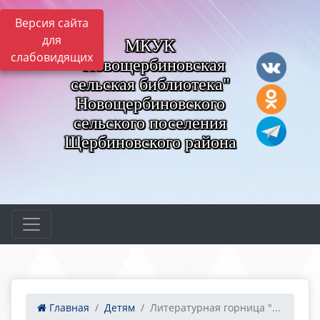
Версия сайта
для
МКУК
слабовидящих
"Новощербиновская
сельская библиотека"
Новощербиновского
сельского поселения
Щербиновского района
Главная
Детям
Литературная горница "...