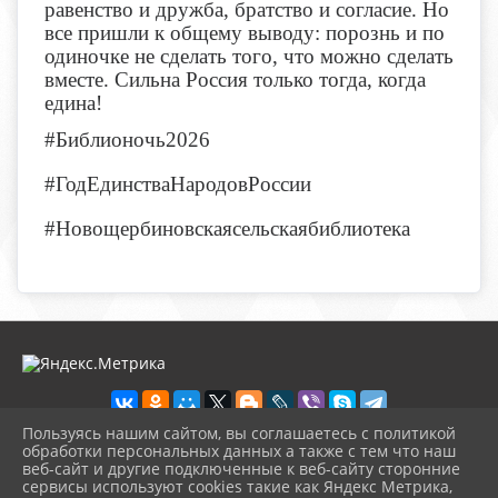
равенство и дружба, братство и согласие. Но
все пришли к общему выводу: порознь и по
одиночке не сделать того, что можно сделать
вместе. Сильна Россия только тогда, когда
едина!
#Библионочь2026
#Год
Е
динства
Н
ародов
Р
оссии
#
Новощербиновскаясельскаябиблиотека
Пользуясь нашим сайтом, вы соглашаетесь с политикой
обработки персональных данных а также с тем что наш
веб-сайт и другие подключенные к веб-сайту сторонние
2026 г. novosb.sherbok.ru
сервисы используют cookies такие как Яндекс Метрика,
Вход