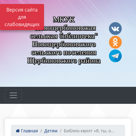
Версия сайта
для
МКУК
слабовидящих
"Новощербиновская
сельская библиотека"
Новощербиновского
сельского поселения
Щербиновского района
Главная
Детям
Библио-квилт «Я, ты, о...