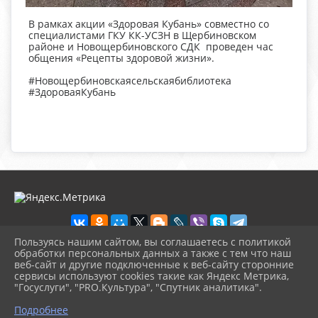
В рамках акции «Здоровая Кубань» совместно со
специалистами ГКУ КК-УСЗН в Щербиновском
районе и Новощербиновского СДК проведен час
общения «Рецепты здоровой жизни».
#Новощербиновскаясельскаябиблиотека
#ЗдороваяКубань
Пользуясь нашим сайтом, вы соглашаетесь с политикой
обработки персональных данных а также с тем что наш
веб-сайт и другие подключенные к веб-сайту сторонние
2026 г. novosb.sherbok.ru
сервисы используют cookies такие как Яндекс Метрика,
Вход
"Госуслуги", "PRO.Культура", "Спутник аналитика".
Карта сайта
^
Политика обработки персональных данных
Подробнее