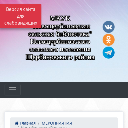
Версия сайта
для
МКУК
слабовидящих
"Новощербиновская
сельская библиотека"
Новощербиновского
сельского поселения
Щербиновского района
Главная
МЕРОПРИЯТИЯ
Час общения «Рецепты з...