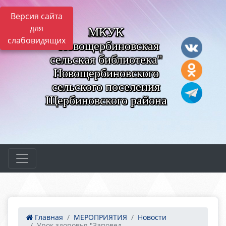
Версия сайта
для
МКУК
слабовидящих
"Новощербиновская
сельская библиотека"
Новощербиновского
сельского поселения
Щербиновского района
Главная
МЕРОПРИЯТИЯ
Новости
Урок здоровья "Заповед...