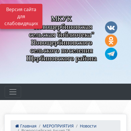
Версия сайта
для
МКУК
слабовидящих
"Новощербиновская
сельская библиотека"
Новощербиновского
сельского поселения
Щербиновского района
Главная
МЕРОПРИЯТИЯ
Новости
Всероссийская Акция "Б...