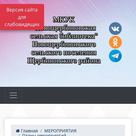
Версия сайта
для
МКУК
слабовидящих
"Новощербиновская
сельская библиотека"
Новощербиновского
сельского поселения
Щербиновского района
Главная
МЕРОПРИЯТИЯ
Планы мероприятий