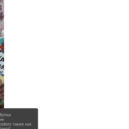
ботки
ие
okies такие как
тика".