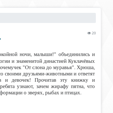
20
Ь
койной ночи, малыши!" объединились и
логии и знаменитой династией Куклачёвых
очемучек "От слона до муравья". Хрюша,
со своими друзьями-животными и ответят
в и девочек! Прочитав эту книжку и
ебята узнают, зачем жирафу пятна, что
формации о зверях, рыбах и птицах.