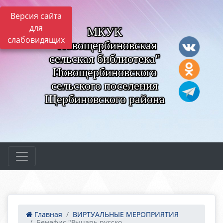
Версия сайта
для
МКУК
слабовидящих
"Новощербиновская
сельская библиотека"
Новощербиновского
сельского поселения
Щербиновского района
Главная
ВИРТУАЛЬНЫЕ МЕРОПРИЯТИЯ
Бенефис "Рыцарь русско...