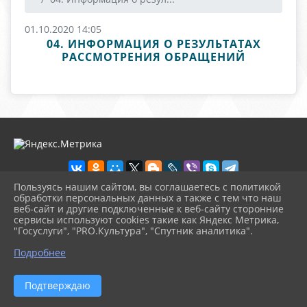
01.10.2020 14:05
04. ИНФОРМАЦИЯ О РЕЗУЛЬТАТАХ
РАССМОТРЕНИЯ ОБРАЩЕНИЙ
Пользуясь нашим сайтом, вы соглашаетесь с политикой
обработки персональных данных а также с тем что наш
веб-сайт и другие подключенные к веб-сайту сторонние
2026 г. novosb.sherbok.ru
сервисы используют cookies такие как Яндекс Метрика,
Вход
"Госуслуги", "PRO.Культура", "Спутник аналитика".
Карта сайта
^
Политика обработки персональных данных
Подробнее
Сделано на KubCMS
Разработка и поддержка
Подтверждаю