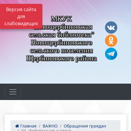
Версия сайта
для
МКУК
слабовидящих
"Новощербиновская
сельская библиотека"
Новощербиновского
сельского поселения
Щербиновского района
Главная
ВАЖНО
Обращения граждан
04. Информация о резул...