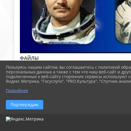
ФАЙЛЫ
Пользуясь нашим сайтом, вы соглашаетесь с политикой обра
персональных данных а также с тем что наш веб-сайт и друг
подключенные к веб-сайту сторонние сервисы используют co
Вознёсшие славу Кубани до звёздных высо
Яндекс Метрика, "Госуслуги", "PRO.Культура", "Спутник анали
Подробнее
Подтверждаю