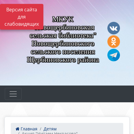
Версия сайта
для
МКУК
слабовидящих
"Новощербиновская
сельская библиотека"
Новощербиновского
сельского поселения
Щербиновского района
Главная
Детям
Акция "Читаем Некрасова"